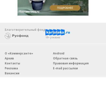
Благотворительный фонд
18+ реклама
О «Коммерсанте»
Android
Архив
Обратная связь
Контакты
Правовая информация
Реклама
E-mail рассылки
Вакансии
18+
© АО «Коммерсантъ». 127006, Москва, Оружейный переулок д. 41,
тел. +7 (495) 797-69-70.