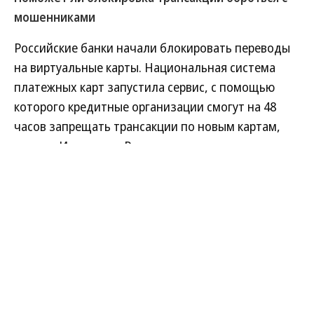
мошенниками
Российские банки начали блокировать переводы
на виртуальные карты. Национальная система
платежных карт запустила сервис, с помощью
которого кредитные организации смогут на 48
часов запрещать трансакции по новым картам,
пишут «Известия». Речь идет о
токенизированных картах, выпущенных на
смартфоне менее чем за два дня до совершения
перевода. Цель этих ограничений — борьба с
мошенничеством.
Развернуть на
Читать полностью