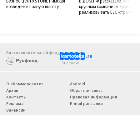
Бизнес-центр STONE Римская
В ДОМ.РФ рассказали, как
возведен в полную высоту
крупным компаниям эффектив
реализовывать ESG-стратегию
Благотворительный фонд
18+ реклама
О «Коммерсанте»
Android
Архив
Обратная связь
Контакты
Правовая информация
Реклама
E-mail рассылки
Вакансии
18+