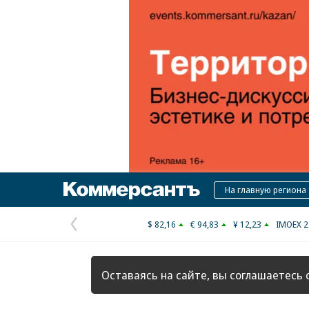
Коммерсантъ
На главную региона
$ 82,16
€ 94,83
¥ 12,23
IMOEX 2
Предыдущая
страница
Оставаясь на сайте, вы соглашаетесь 