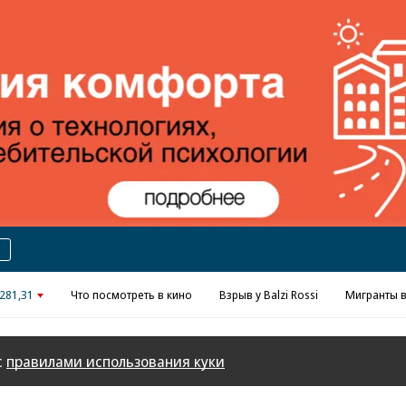
Реклама в «Ъ» www.kommersant.ru/ad
281,31
Что посмотреть в кино
Взрыв у Balzi Rossi
Мигранты в
с
правилами использования куки