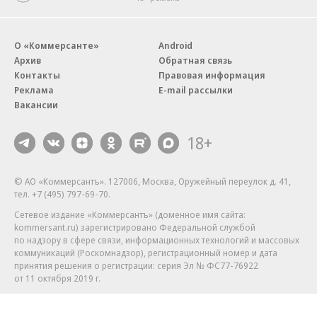
О «Коммерсанте»
Android
Архив
Обратная связь
Контакты
Правовая информация
Реклама
E-mail рассылки
Вакансии
18+
© АО «Коммерсантъ». 127006, Москва, Оружейный переулок д. 41,
тел. +7 (495) 797-69-70.
Сетевое издание «Коммерсантъ» (доменное имя сайта:
kommersant.ru) зарегистрировано Федеральной службой
по надзору в сфере связи, информационных технологий и массовых
коммуникаций (Роскомнадзор), регистрационный номер и дата
принятия решения о регистрации: серия
Эл № ФС77-76922
от 11 октября 2019 г.
Партнерские проекты/материалы, новости компаний, материалы
с пометкой «Промо» и «Официальное сообщение» опубликованы