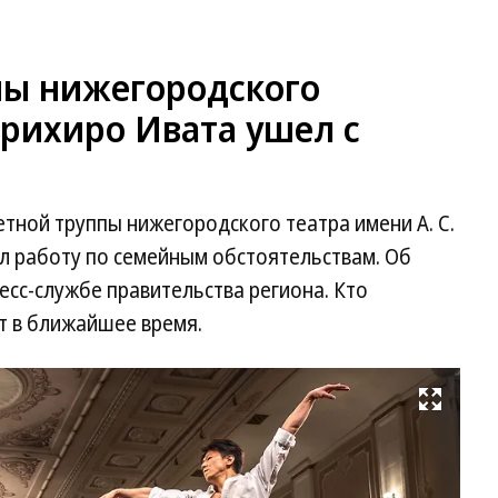
пы нижегородского
орихиро Ивата ушел с
тной труппы нижегородского театра имени А. С.
 работу по семейным обстоятельствам. Об
сс-службе правительства региона. Кто
т в ближайшее время.
Развернуть на весь экран