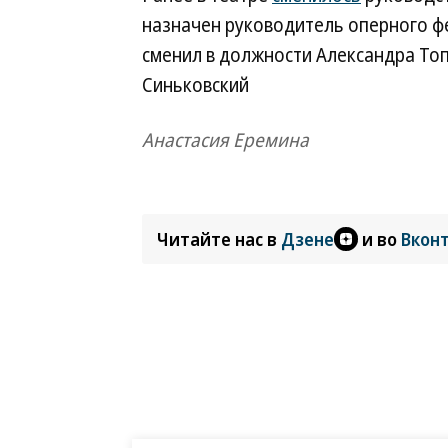
назначен руководитель оперного фе
сменил в должности Александра То
Синьковский
Анастасия Еремина
Читайте нас в
Дзене
и во
Вкон