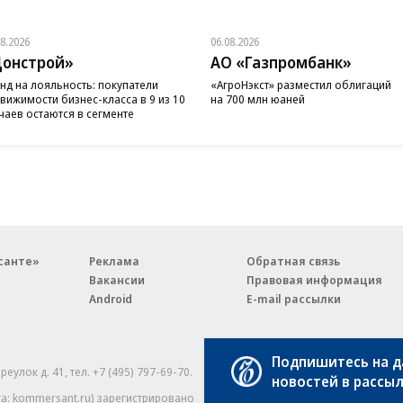
08.2026
06.08.2026
онстрой»
АО «Газпромбанк»
нд на лояльность: покупатели
«АгроНэкст» разместил облигаций
вижимости бизнес-класса в 9 из 10
на 700 млн юаней
чаев остаются в сегменте
санте»
Реклама
Обратная связь
Вакансии
Правовая информация
Android
E-mail рассылки
Подпишитесь на 
реулок д. 41,
тел. +7 (495) 797-69-70.
Партнерские проекты/матери
новостей в рассы
«Промо» и «Официальное со
а: kommersant.ru) зарегистрировано