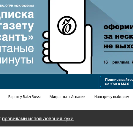
Реклама в «Ъ» www.kommersant.ru/ad
Взрыв у Balzi Rossi
Мигранты в Испании
Навстречу выборам
с
правилами использования куки