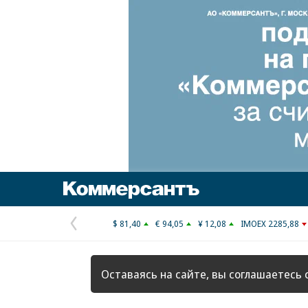
Коммерсантъ
$ 81,40
€ 94,05
¥ 12,08
IMOEX 2285,88
Предыдущая
страница
Оставаясь на сайте, вы соглашаетесь 