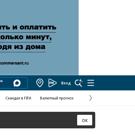
Вход
Коммерсантъ
FM
Скандал в FIFA
Валютный прогноз
Названия опе
Колесников
«Деньги»
Следующая
страница
ОК