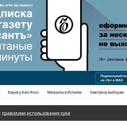
Реклама в «Ъ» www.kommersant.ru/ad
Взрыв у Balzi Rossi
Мигранты в Испании
Навстречу выборам
с
правилами использования куки