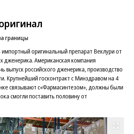
 оригинал
за границы
ь импортный оригинальный препарат Веклури от
ах дженерика. Американская компания
чь выпуск российского дженерика, производство
и. Крупнейший госконтракт с Минздравом на 4
рынке связывают с«Фармасинтезом», должны были
пока смогли поставить половину от
Развернуть на весь экран