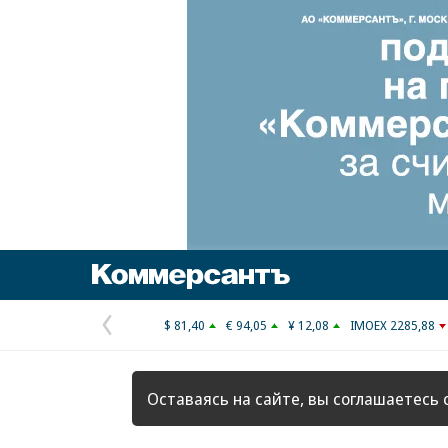
Коммерсантъ
$ 81,40
€ 94,05
¥ 12,08
IMOEX 2285,88
Предыдущая
страница
Оставаясь на сайте, вы соглашаетесь 