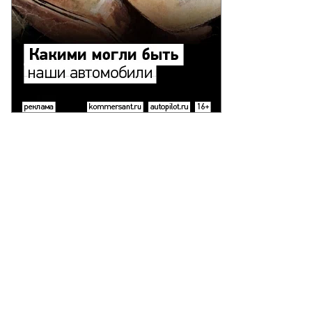
то:
ег
рсеев,
ммерсантъ