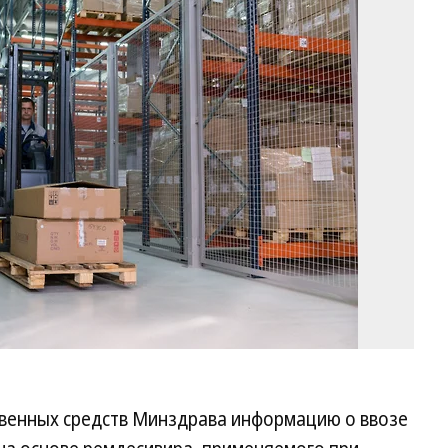
Фо
Ол
Ха
Ко
твенных средств Минздрава информацию о ввозе