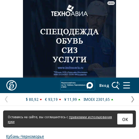
Реклама в «Ъ» www.kommersant.ru/ad
Коммерсантъ
Вход
$ 80,92
€ 93,19
¥ 11,99
IMOEX 2301,65
Предыдущая
С
страница
с
Оставаясь на сайте, вы соглашаетесь с
правилами использования
ОК
куки
Кубань-Черноморье