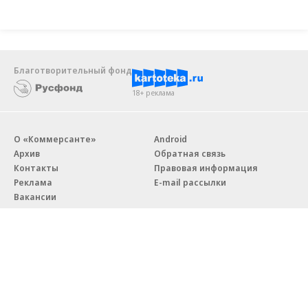
Благотворительный фонд
18+ реклама
О «Коммерсанте»
Android
Архив
Обратная связь
Контакты
Правовая информация
Реклама
E-mail рассылки
Вакансии
18+
© АО «Коммерсантъ». 127006, Москва, Оружейный переулок д. 41,
тел. +7 (495) 797-69-70.
Сетевое издание «Коммерсантъ» (доменное имя сайта: