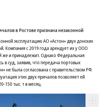
ичалов в Ростове признана незаконной
конной эксплуатацию АО «Астон» двух донских
ой. Компания с 2019 года арендует их у ООО
ей же и принадлежит. Однако Федеральная
 в суд, заявив, что передача портовых
н» не была согласована с правительством РФ.
луатация этих двух причалов позволяет ей
-150 тыс. т в месяц.
Развернуть на весь экран