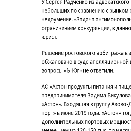
У Сергея Радченко из адвокатского
небольших по сравнению с рынком 
недоумение. «Задача антимонопол
ограничением конкуренции, в данно
юрист.
Решение ростовского арбитража в з
обжаловано в суде апелляционной и
вопросы «Ъ-Юг» не ответили.
АО «Астон продукты питания и пище
предпринимателя Вадима Викулова.
«Астон». Входящая в группу Азово
порт» в июне 2019 года. «Астон» то
дополнительных портовых мощносте
менее, чем на 120-150 тыс. т в месяц