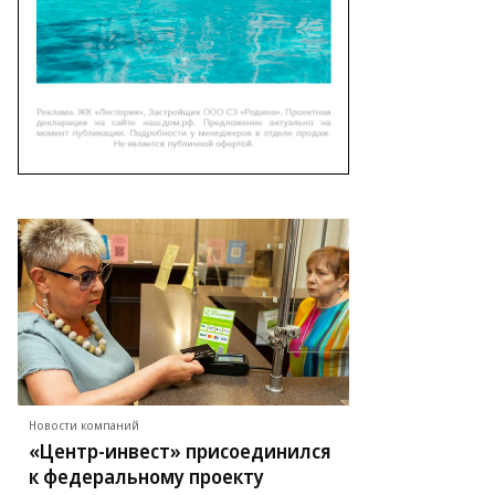
то:
йля
мадеева
ммерсантъ
Новости компаний
«Центр-инвест» присоединился
к федеральному проекту