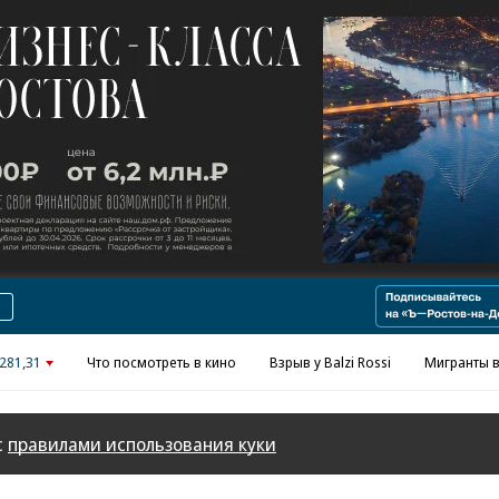
Реклама в «Ъ» www.kommersant.ru/ad
281,31
Что посмотреть в кино
Взрыв у Balzi Rossi
Мигранты в
с
правилами использования куки