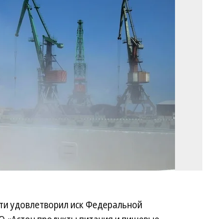
Фо
Ля
Ги
/
Ко
ти удовлетворил иск Федеральной