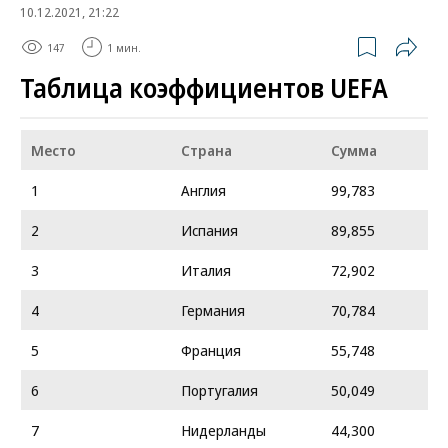
10.12.2021, 21:22
147
1 мин.
Таблица коэффициентов UEFA
Место
Страна
Сумма
1
Англия
99,783
2
Испания
89,855
3
Италия
72,902
4
Германия
70,784
5
Франция
55,748
6
Португалия
50,049
7
Нидерланды
44,300