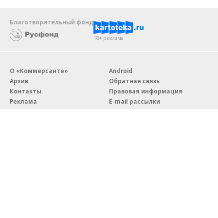
Благотворительный фонд
18+ реклама
О «Коммерсанте»
Android
Архив
Обратная связь
Контакты
Правовая информация
Реклама
E-mail рассылки
Вакансии
18+
© АО «Коммерсантъ». 127006, Москва, Оружейный переулок д. 41,
тел. +7 (495) 797-69-70.
Сетевое издание «Коммерсантъ» (доменное имя сайта:
kommersant.ru) зарегистрировано Федеральной службой
по надзору в сфере связи, информационных технологий и массовых
коммуникаций (Роскомнадзор), регистрационный номер и дата