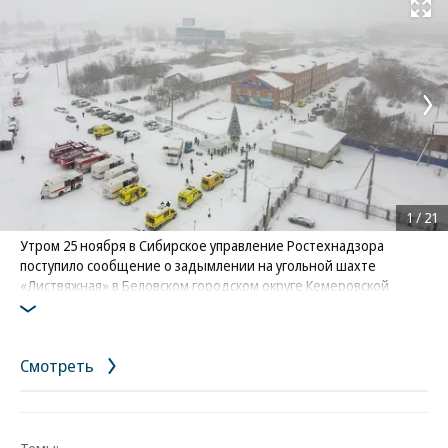
Развернуть на
1
/
21
Утром 25 ноября в Сибирское управление Ростехнадзора
поступило сообщение о задымлении на угольной шахте
«Листвяжная» в Беловском городском округе Кемеровской
области
Фото: Администрация Правительства Кузбасса
Смотреть