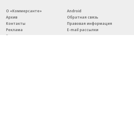
О «Коммерсанте»
Android
Архив
Обратная связь
Контакты
Правовая информация
Реклама
E-mail рассылки
Вакансии
18+
© АО «Коммерсантъ». 127006, Москва, Оружейный переулок д. 41,
тел. +7 (495) 797-69-70.
Сетевое издание «Коммерсантъ» (доменное имя сайта:
kommersant.ru) зарегистрировано Федеральной службой
по надзору в сфере связи, информационных технологий и массовых
коммуникаций (Роскомнадзор), регистрационный номер и дата
принятия решения о регистрации: серия
Эл № ФС77-76922
от 11 октября 2019 г.
Партнерские проекты/материалы, новости компаний, материалы
с пометкой «Промо» и «Официальное сообщение» опубликованы
на коммерческой основе.