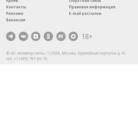
Архив
Обратная связь
Контакты
Правовая информация
Реклама
E-mail рассылки
Вакансии
18+
© АО «Коммерсантъ». 127006, Москва, Оружейный переулок д. 41,
тел. +7 (495) 797-69-70.
Сетевое издание «Коммерсантъ» (доменное имя сайта:
kommersant.ru) зарегистрировано Федеральной службой
по надзору в сфере связи, информационных технологий и массовых
коммуникаций (Роскомнадзор), регистрационный номер и дата
принятия решения о регистрации: серия
Эл № ФС77-76922
от 11 октября 2019 г.
Партнерские проекты/материалы, новости компаний, материалы
с пометкой «Промо» и «Официальное сообщение» опубликованы
на коммерческой основе.
На kommersant.ru применяются рекомендательные технологии.
Подробнее