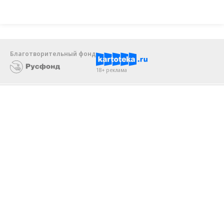
реализовывать ESG-стратегию
Благотворительный фонд
18+ реклама
О «Коммерсанте»
Android
Архив
Обратная связь
Контакты
Правовая информация
Реклама
E-mail рассылки
Вакансии
18+
© АО «Коммерсантъ». 127006, Москва, Оружейный переулок д. 41,
тел. +7 (495) 797-69-70.