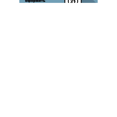
Благотворительный фонд
18+ реклама
О «Коммерсанте»
Android
Архив
Обратная связь
Контакты
Правовая информация
Реклама
E-mail рассылки
Вакансии
18+