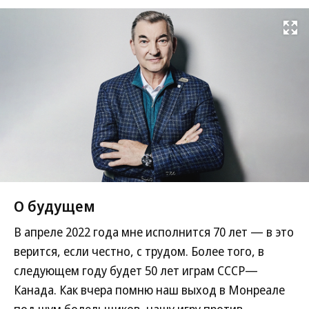
Развернуть на
О будущем
В апреле 2022 года мне исполнится 70 лет — в это
верится, если честно, с трудом. Более того, в
следующем году будет 50 лет играм СССР—
Канада. Как вчера помню наш выход в Монреале
под шум болельщиков, нашу игру против