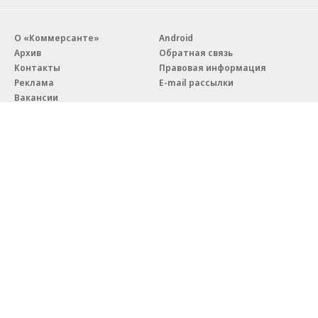
О «Коммерсанте»
Android
Архив
Обратная связь
Контакты
Правовая информация
Реклама
E-mail рассылки
Вакансии
18+
© АО «Коммерсантъ». 127006, Москва, Оружейный переулок д. 41,
тел. +7 (495) 797-69-70.
Сетевое издание «Коммерсантъ» (доменное имя сайта:
kommersant.ru) зарегистрировано Федеральной службой
по надзору в сфере связи, информационных технологий и массовых
коммуникаций (Роскомнадзор), регистрационный номер и дата
принятия решения о регистрации: серия
Эл № ФС77-76922
от 11 октября 2019 г.
Партнерские проекты/материалы, новости компаний, материалы
с пометкой «Промо» и «Официальное сообщение» опубликованы
на коммерческой основе.