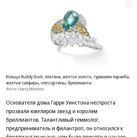
Развернуть на
Кольцо Ruddy Duck, платина, желтое золото, турмалин параиба,
желтые сапфиры, спессартины, бриллианты
Фото: Harry Winston
Основателя дома Гарри Уинстона неспроста
прозвали ювелиром звезд и королем
бриллиантов. Талантливый геммолог,
предприниматель и филантроп, он относился к
бриллиантам иначе, чем было принято в начале