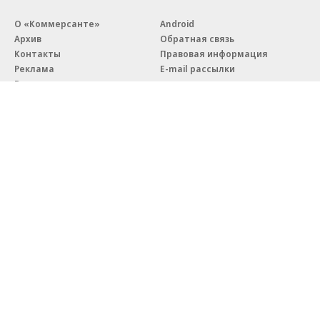
О «Коммерсанте»
Android
Архив
Обратная связь
Контакты
Правовая информация
Реклама
E-mail рассылки
Вакансии
18+
© АО «Коммерсантъ». 127006, Москва, Оружейный переулок д. 41,
тел. +7 (495) 797-69-70.
Сетевое издание «Коммерсантъ» (доменное имя сайта:
kommersant.ru) зарегистрировано Федеральной службой
по надзору в сфере связи, информационных технологий и массовых
коммуникаций (Роскомнадзор), регистрационный номер и дата
принятия решения о регистрации: серия
Эл № ФС77-76922
от 11 октября 2019 г.
Партнерские проекты/материалы, новости компаний, материалы
с пометкой «Промо» и «Официальное сообщение» опубликованы
на коммерческой основе.