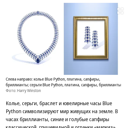
Развернуть на
Слева направо: колье Blue Python, платина, сапфиры,
бриллианты; серьги Blue Python, платина, сапфиры, бриллианты
Фото: Harry Winston
Колье, серьги, браслет и ювелирные часы Blue
Python символизируют мир живущих на земле. В
часах бриллианты, синие и голубые сапфиры
классической, грушевидной и огранки «маркиз»,