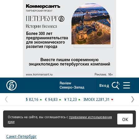
Реклама в «Ъ» www.kommersant.ru/ad
Коммерсантъ
Вход
$ 82,16
€ 94,83
¥ 12,23
IMOEX 2281,31
Предыдущая
С
страница
с
Оставаясь на сайте, вы соглашаетесь с
правилами использования
ОК
куки
Санкт-Петербург