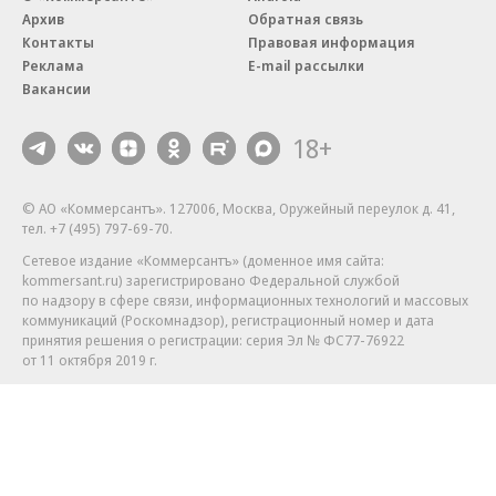
Архив
Обратная связь
Контакты
Правовая информация
Реклама
E-mail рассылки
Вакансии
18+
© АО «Коммерсантъ». 127006, Москва, Оружейный переулок д. 41,
тел. +7 (495) 797-69-70.
Сетевое издание «Коммерсантъ» (доменное имя сайта:
kommersant.ru) зарегистрировано Федеральной службой
по надзору в сфере связи, информационных технологий и массовых
коммуникаций (Роскомнадзор), регистрационный номер и дата
принятия решения о регистрации: серия
Эл № ФС77-76922
от 11 октября 2019 г.
Партнерские проекты/материалы, новости компаний, материалы
с пометкой «Промо» и «Официальное сообщение» опубликованы
на коммерческой основе.
На kommersant.ru применяются рекомендательные технологии.
Подробнее