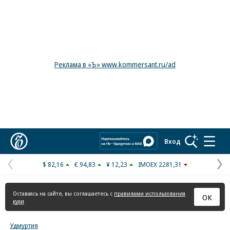
Реклама в «Ъ» www.kommersant.ru/ad
Коммерсантъ
Вход
$ 82,16
€ 94,83
¥ 12,23
IMOEX 2281,31
Предыдущая
С
страница
с
Оставаясь на сайте, вы соглашаетесь с
правилами использования
ОК
куки
Удмуртия