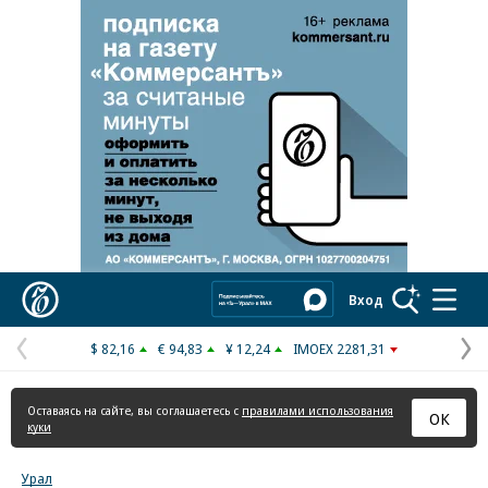
Реклама в «Ъ» www.kommersant.ru/ad
Коммерсантъ
Вход
$ 82,16
€ 94,83
¥ 12,24
IMOEX 2281,31
Предыдущая
С
страница
с
Оставаясь на сайте, вы соглашаетесь с
правилами использования
ОК
куки
Урал