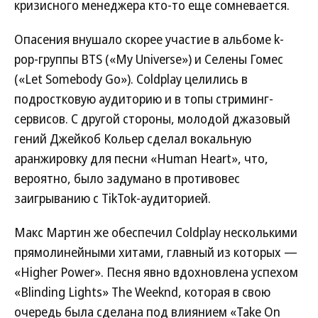
кризисного менеджера кто-то еще сомневается.
Опасения внушало скорее участие в альбоме k-
pop-группы BTS («My Universe») и Селены Гомес
(«Let Somebody Go»). Coldplay целились в
подростковую аудиторию и в топы стриминг-
сервисов. C другой стороны, молодой джазовый
гений Джейкоб Кольер сделал вокальную
аранжировку для песни «Human Heart», что,
вероятно, было задумано в противовес
заигрыванию с TikTok-аудиторией.
Макс Мартин же обеспечил Coldplay несколькими
прямолинейными хитами, главный из которых —
«Higher Power». Песня явно вдохновлена успехом
«Blinding Lights» The Weeknd, которая в свою
очередь была сделана под влиянием «Take On