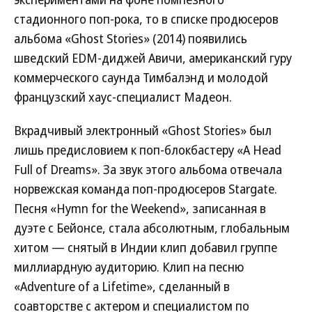
стадионного поп-рока, то в списке продюсеров
альбома «Ghost Stories» (2014) появились
шведский EDM-диджей Авичи, американский гуру
коммерческого саунда Тимбалэнд и молодой
французский хаус-специалист Мадеон.
Вкрадчивый электронный «Ghost Stories» был
лишь предисловием к поп-блокбастеру «A Head
Full of Dreams». За звук этого альбома отвечала
норвежская команда поп-продюсеров Stargate.
Песня «Hymn for the Weekend», записанная в
дуэте с Бейонсе, стала абсолютным, глобальным
хитом — снятый в Индии клип добавил группе
миллиардную аудиторию. Клип на песню
«Adventure of a Lifetime», сделанный в
соавторстве с актером и специалистом по