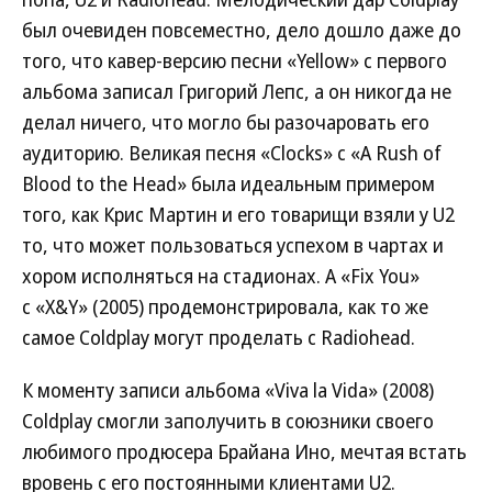
был очевиден повсеместно, дело дошло даже до
того, что кавер-версию песни «Yellow» с первого
альбома записал Григорий Лепс, а он никогда не
делал ничего, что могло бы разочаровать его
аудиторию. Великая песня «Clocks» c «A Rush of
Blood to the Head» была идеальным примером
того, как Крис Мартин и его товарищи взяли у U2
то, что может пользоваться успехом в чартах и
хором исполняться на стадионах. А «Fix You»
с «X&Y» (2005) продемонстрировала, как то же
самое Coldplay могут проделать с Radiohead.
К моменту записи альбома «Viva la Vida» (2008)
Coldplay смогли заполучить в союзники своего
любимого продюсера Брайана Ино, мечтая встать
вровень с его постоянными клиентами U2.