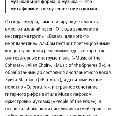
музыкальная форма, а музыка — это
метафорическое путешествие в космос.
Отсюда эмодзи, символизирующие планеты,
вместо названий песен. Отсюда заявление в
инстаграме группы: «Все мы для кого-то
инопланетяне». Альбом пестрит претенциозными
концептуальными решениями: здесь и короткие
синтезаторные инструменталы («Music of the
Spheres», «Alien Choir», «Music of the Spheres II»), и
обработанный до состояния инопланетного вокал
Криса Мартина («Biutyful»), и девятиминутное
полотно «Coloratura», и странное сочетание
гитарного риффа в стиле Muse с пафосом
оркестровых духовых («People of the Pride»). В
основе альбома лежит интуиция хитмейкеров — и
амбиции поп-идолов, готовых цепляться за