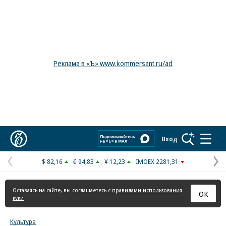
Реклама в «Ъ» www.kommersant.ru/ad
Коммерсантъ
Вход
$ 82,16
€ 94,83
¥ 12,23
IMOEX 2281,31
Предыдущая
С
страница
с
Оставаясь на сайте, вы соглашаетесь с
правилами использования
ОК
куки
Культура