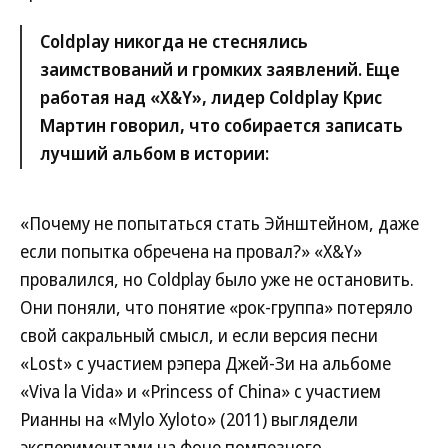
Coldplay никогда не стеснялись
заимствований и громких заявлений. Еще
работая над «X&Y», лидер Coldplay Крис
Мартин говорил, что собирается записать
лучший альбом в истории:
«Почему не попытаться стать Эйнштейном, даже
если попытка обречена на провал?» «X&Y»
провалился, но Coldplay было уже не остановить.
Они поняли, что понятие «рок-группа» потеряло
свой сакральный смысл, и если версия песни
«Lost» c участием рэпера Джей-Зи на альбоме
«Viva la Vida» и «Princess of China» с участием
Рианны на «Mylo Xyloto» (2011) выглядели
экспериментами на фоне помпезного