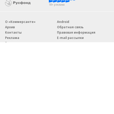
18+ реклама
О «Коммерсанте»
Android
Архив
Обратная связь
Контакты
Правовая информация
Реклама
E-mail рассылки
Вакансии
18+
© АО «Коммерсантъ». 127006, Москва, Оружейный переулок д. 41,
тел. +7 (495) 797-69-70.
Сетевое издание «Коммерсантъ» (доменное имя сайта:
kommersant.ru) зарегистрировано Федеральной службой
по надзору в сфере связи, информационных технологий и массовых
коммуникаций (Роскомнадзор), регистрационный номер и дата
принятия решения о регистрации: серия
Эл № ФС77-76922
от 11 октября 2019 г.
Партнерские проекты/материалы, новости компаний, материалы