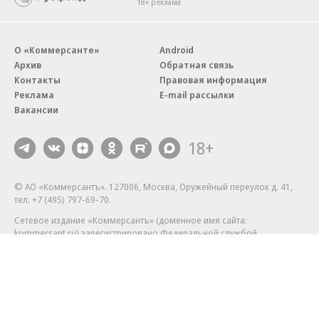
18+ реклама
О «Коммерсанте»
Android
Архив
Обратная связь
Контакты
Правовая информация
Реклама
E-mail рассылки
Вакансии
18+
© АО «Коммерсантъ». 127006, Москва, Оружейный переулок д. 41,
тел. +7 (495) 797-69-70.
Сетевое издание «Коммерсантъ» (доменное имя сайта:
kommersant.ru) зарегистрировано Федеральной службой
по надзору в сфере связи, информационных технологий и массовых
коммуникаций (Роскомнадзор), регистрационный номер и дата
принятия решения о регистрации: серия
Эл № ФС77-76922
от 11 октября 2019 г.
Партнерские проекты/материалы, новости компаний, материалы
с пометкой «Промо» и «Официальное сообщение» опубликованы