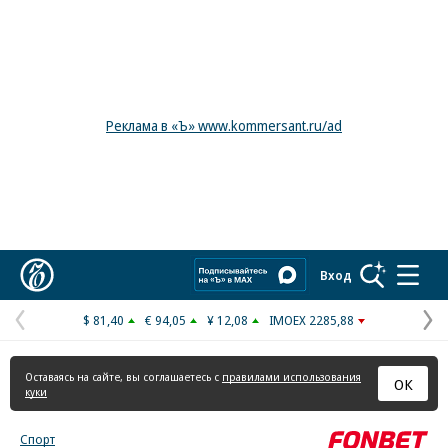
Реклама в «Ъ» www.kommersant.ru/ad
Коммерсантъ
Вход
$ 81,40
€ 94,05
¥ 12,08
IMOEX 2285,88
Предыдущая
С
страница
с
Оставаясь на сайте, вы соглашаетесь с
правилами использования
ОК
куки
Спорт