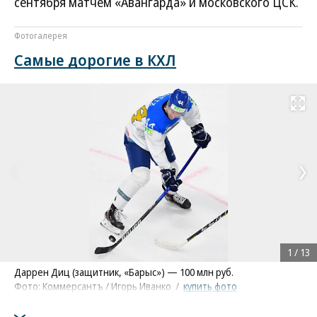
сентября матчем «Авангарда» и московского ЦСК.
Фотогалерея
Самые дорогие в КХЛ
Развернуть на
1
/
13
Даррен Диц (защитник, «Барыс») — 100 млн руб.
Фото: Коммерсантъ / Игорь Иванко
/
купить фото