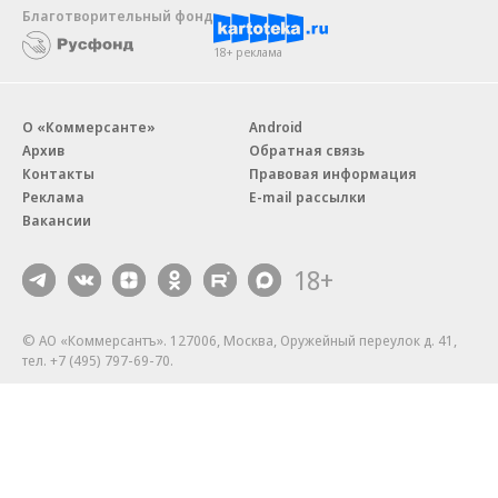
Благотворительный фонд
18+ реклама
О «Коммерсанте»
Android
Архив
Обратная связь
Контакты
Правовая информация
Реклама
E-mail рассылки
Вакансии
18+
© АО «Коммерсантъ». 127006, Москва, Оружейный переулок д. 41,
тел. +7 (495) 797-69-70.
Сетевое издание «Коммерсантъ» (доменное имя сайта:
kommersant.ru) зарегистрировано Федеральной службой
по надзору в сфере связи, информационных технологий и массовых
коммуникаций (Роскомнадзор), регистрационный номер и дата
принятия решения о регистрации: серия
Эл № ФС77-76922
от 11 октября 2019 г.