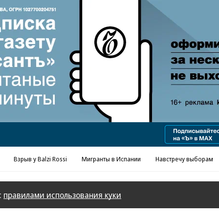
Реклама в «Ъ» www.kommersant.ru/ad
Взрыв у Balzi Rossi
Мигранты в Испании
Навстречу выборам
с
правилами использования куки