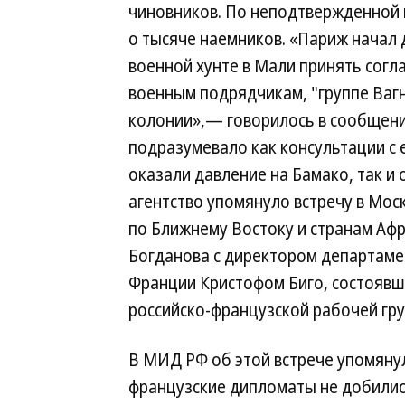
чиновников. По неподтвержденной 
о тысяче наемников. «Париж начал
военной хунте в Мали принять согл
военным подрядчикам, "группе Ваг
колонии»,— говорилось в сообщени
подразумевало как консультации с
оказали давление на Бамако, так и 
агентство упомянуло встречу в Мос
по Ближнему Востоку и странам Аф
Богданова с директором департаме
Франции Кристофом Биго, состоявшу
российско-французской рабочей гру
В МИД РФ об этой встрече упомянул
французские дипломаты не добились