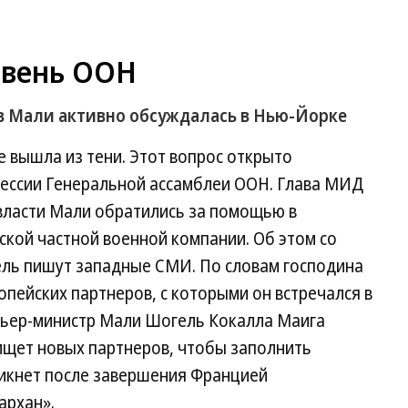
овень ООН
в Мали активно обсуждалась в Нью-Йорке
е вышла из тени. Этот вопрос открыто
сессии Генеральной ассамблеи ООН. Глава МИД
 власти Мали обратились за помощью в
ской частной военной компании. Об этом со
дель пишут западные СМИ. По словам господина
опейских партнеров, с которыми он встречался в
мьер-министр Мали Шогель Кокалла Маига
ищет новых партнеров, чтобы заполнить
никнет после завершения Францией
архан».