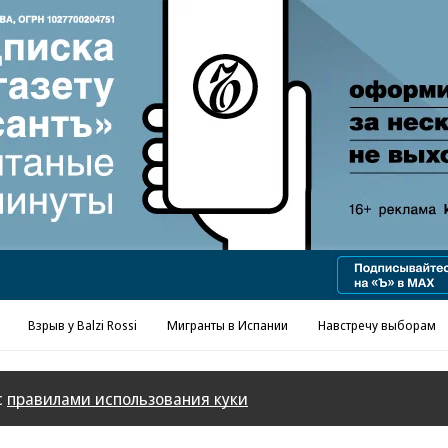
Реклама в «Ъ» www.kommersant.ru/ad
Взрыв у Balzi Rossi
Мигранты в Испании
Навстречу выборам
с
правилами использования куки