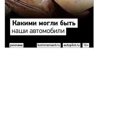
то:
uters