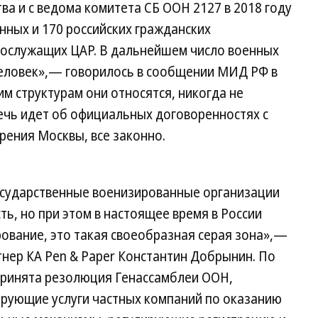
а и с ведома комитета СБ ООН 2127 в 2018 году
нных и 170 российских гражданских
нослужащих ЦАР. В дальнейшем число военных
человек»,— говорилось в сообщении МИД РФ в
ким структурам они относятся, никогда не
ечь идет об официальных договоренностях с
зрения Москвы, все законно.
государственные военизированные организации
ь, но при этом в настоящее время в России
рование, это такая своеобразная серая зона»,—
ртнер КА Pen & Paper Константин Добрынин. По
 принята резолюция Генассамблеи ООН,
рующие услуги частных компаний по оказанию