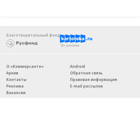
Благотворительный фонд
18+ реклама
О «Коммерсанте»
Android
Архив
Обратная связь
Контакты
Правовая информация
Реклама
E-mail рассылки
Вакансии
18+
© АО «Коммерсантъ». 127006, Москва, Оружейный переулок д. 41,
тел. +7 (495) 797-69-70.