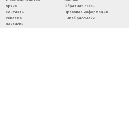
Архив
Обратная связь
Контакты
Правовая информация
Реклама
E-mail рассылки
Вакансии
18+
© АО «Коммерсантъ». 127006, Москва, Оружейный переулок д. 41,
тел. +7 (495) 797-69-70.
Сетевое издание «Коммерсантъ» (доменное имя сайта:
kommersant.ru) зарегистрировано Федеральной службой
по надзору в сфере связи, информационных технологий и массовых
коммуникаций (Роскомнадзор), регистрационный номер и дата
принятия решения о регистрации: серия
Эл № ФС77-76922
от 11 октября 2019 г.
Партнерские проекты/материалы, новости компаний, материалы
с пометкой «Промо» и «Официальное сообщение» опубликованы
на коммерческой основе.
На kommersant.ru применяются рекомендательные технологии.
Подробнее