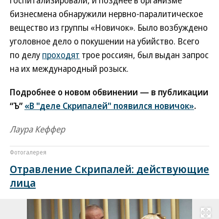
госпитализировали, и позднее в организме
бизнесмена обнаружили нервно-паралитическое
вещество из группы «Новичок». Было возбуждено
уголовное дело о покушении на убийство. Всего
по делу
проходят
трое россиян, был выдан запрос
на их международный розыск.
Подробнее о новом обвинении — в публикации
“Ъ”
«В "деле Скрипалей" появился новичок»
.
Лаура Кеффер
Фотогалерея
Отравление Скрипалей: действующие
лица
Развернуть на