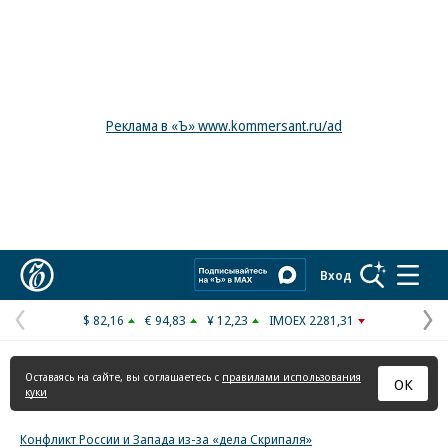
Реклама в «Ъ» www.kommersant.ru/ad
Коммерсантъ
Вход
$ 82,16
€ 94,83
¥ 12,23
IMOEX 2281,31
Предыдущая
С
страница
с
Оставаясь на сайте, вы соглашаетесь с
правилами использования
ОК
куки
Конфликт России и Запада из-за «дела Скрипаля»