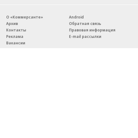
О «Коммерсанте»
Android
Архив
Обратная связь
Контакты
Правовая информация
Реклама
E-mail рассылки
Вакансии
18+
© АО «Коммерсантъ». 127006, Москва, Оружейный переулок д. 41,
тел. +7 (495) 797-69-70.
Сетевое издание «Коммерсантъ» (доменное имя сайта:
kommersant.ru) зарегистрировано Федеральной службой
по надзору в сфере связи, информационных технологий и массовых
коммуникаций (Роскомнадзор), регистрационный номер и дата
принятия решения о регистрации: серия
Эл № ФС77-76922
от 11 октября 2019 г.
Партнерские проекты/материалы, новости компаний, материалы
с пометкой «Промо» и «Официальное сообщение» опубликованы