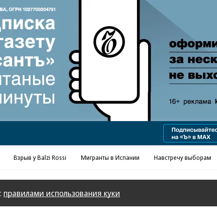
Реклама в «Ъ» www.kommersant.ru/ad
Взрыв у Balzi Rossi
Мигранты в Испании
Навстречу выборам
с
правилами использования куки