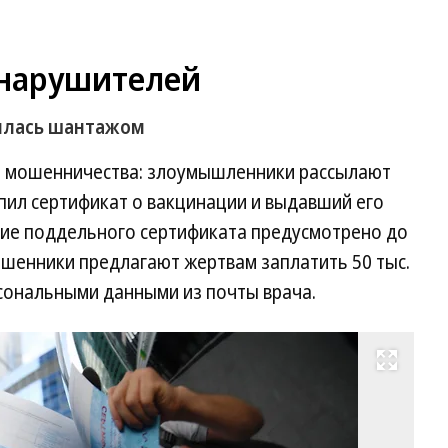
нарушителей
илась шантажом
а мошенничества: злоумышленники рассылают
пил сертификат о вакцинации и выдавший его
ение поддельного сертификата предусмотрено до
ошенники предлагают жертвам заплатить 50 тыс.
ерсональными данными из почты врача.
Развернуть на весь экран
Фо
Ал