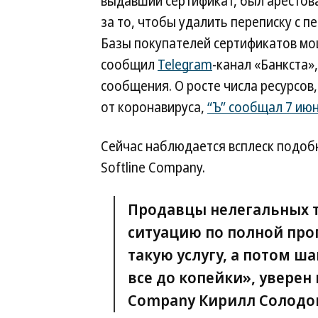
выдавший сертификат, был арестован
за то, чтобы удалить переписку с 
Базы покупателей сертификатов м
сообщил
Telegram
-канал «Банкста»
сообщения. О росте числа ресурсов
от коронавируса,
“Ъ” сообщал 7 ию
Сейчас наблюдается всплеск подобн
Softline Company.
Продавцы нелегальных т
ситуацию по полной про
такую услугу, а потом ш
все до копейки», уверен г
Company Кирилл Солодо