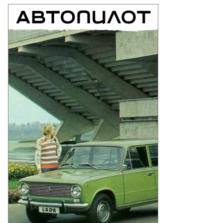
то:
ександр