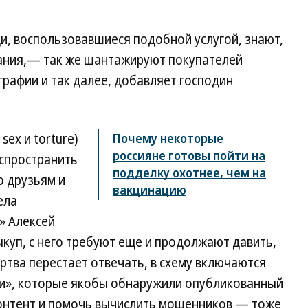
ди, воспользовавшиеся подобной услугой, знают,
зания,— так же шантажируют покупателей
графии и так далее, добавляет господин
sex и torture)
Почему некоторые
россияне готовы пойти на
спространить
подделку охотнее, чем на
о друзьям и
вакцинацию
ела
» Алексей
ыкуп, с него требуют еще и продолжают давить,
жертва перестает отвечать, в схему включаются
ти», которые якобы обнаружили опубликованный
онтент и помочь вычислить мошенников — тоже