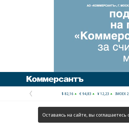
Коммерсантъ
$ 82,16
€ 94,83
¥ 12,23
IMOEX 2
Предыдущая
страница
Оставаясь на сайте, вы соглашаетесь 