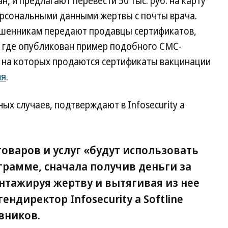
, и предлагают перевести 50 тыс. руб. на карту
персональными данными жертвы с почты врача.
ошенникам передают продавцы сертификатов,
, где опубликован пример подобного СМС-
, на которых продаются сертификаты вакцинации
ня
.
ых случаев, подтверждают в Infosecurity a
оваров и услуг «будут использовать
грамме, сначала получив деньги за
антажируя жертву и вытягивая из нее
ендиректор Infosecurity a Softline
вников.