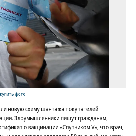
Ка
Ко
/
ку
ф
купить фото
или новую схему шантажа покупателей
нации. Злоумышленники пишут гражданам,
ификат о вакцинации «Спутником V», что врач,