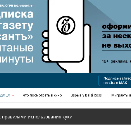
Реклама в «Ъ» www.kommersant.ru/ad
281,31
Что посмотреть в кино
Взрыв у Balzi Rossi
Мигранты в
с
правилами использования куки