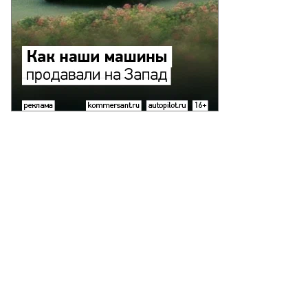
заков,
ммерсантъ
пить
ото