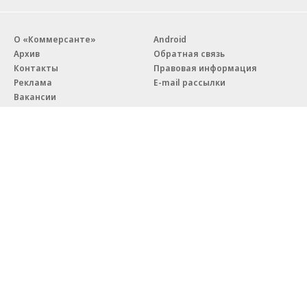
О «Коммерсанте»
Android
Архив
Обратная связь
Контакты
Правовая информация
Реклама
E-mail рассылки
Вакансии
18+
© АО «Коммерсантъ». 127006, Москва, Оружейный переулок д. 41,
тел. +7 (495) 797-69-70.
Сетевое издание «Коммерсантъ» (доменное имя сайта:
kommersant.ru) зарегистрировано Федеральной службой
по надзору в сфере связи, информационных технологий и массовых
коммуникаций (Роскомнадзор), регистрационный номер и дата
принятия решения о регистрации: серия
Эл № ФС77-76922
от 11 октября 2019 г.
Партнерские проекты/материалы, новости компаний, материалы
с пометкой «Промо» и «Официальное сообщение» опубликованы