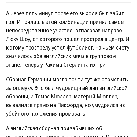
А через пять минут после его выхода был забит
гол. И Грилиш в этой комбинации принял самое
непосредственное участие, отпасовав направо
Люку Шоу, от которого пошел прострел в центр. И
к этому прострелу успел футболист, на чьем счету
значилось оба английских мяча в групповом
этапе. Теперь у Рахима Стерлинга их три.
Сборная Германии могла почти тут же отомстить
за оплеуху. Это был чудовищный ляп английской
обороны, и Томас Мюллер, матерый Мюллер,
вывалился прямо на Пикфорда, но умудрился из
убойного положения промазать.
А английская сборная подзабывших об
осторожности немцев ужалила еще раз. И Грилиш