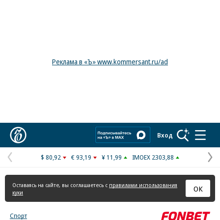
Реклама в «Ъ» www.kommersant.ru/ad
Коммерсантъ
Вход
$ 80,92
€ 93,19
¥ 11,99
IMOEX 2303,88
Предыдущая
С
страница
с
Оставаясь на сайте, вы соглашаетесь с
правилами использования
ОК
куки
Спорт