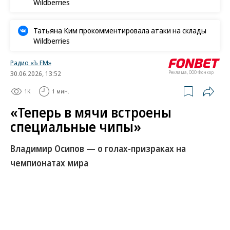
Wildberries
Татьяна Ким прокомментировала атаки на склады
Wildberries
Радио «Ъ FM»
30.06.2026, 13:52
Реклама, ООО Фонкор
1K
1 мин.
«Теперь в мячи встроены
специальные чипы»
Владимир Осипов — о голах-призраках на
чемпионатах мира
Развернуть на