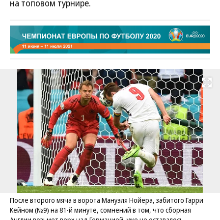
на топовом турнире.
Развернуть на
После второго мяча в ворота Мануэля Нойера, забитого Гарри
Кейном (№9) на 81-й минуте, сомнений в том, что сборная
Англии возьмет верх над Германией, уже не оставалось