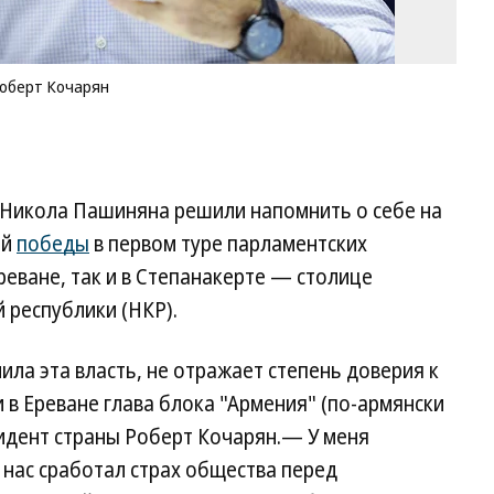
Роберт Кочарян
и Никола Пашиняна решили напомнить о себе на
ой
победы
в первом туре парламентских
реване, так и в Степанакерте — столице
 республики (НКР).
ила эта власть, не отражает степень доверия к
 в Ереване глава блока "Армения" (по-армянски
зидент страны Роберт Кочарян.— У меня
 нас сработал страх общества перед