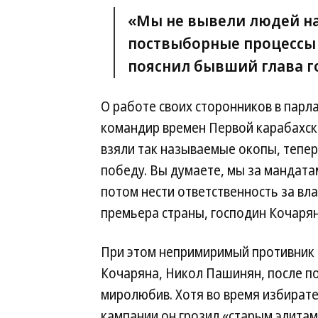
«Мы не вывели людей на
поствыборные процессы
пояснил бывший глава г
О работе своих сторонников в парл
командир времен Первой карабахск
взяли так называемые окопы, тепе
победу. Вы думаете, мы за мандата
потом нести ответственность за вла
премьера страны, господин Кочаря
При этом непримиримый противник
Кочаряна, Никол Пашинян, после п
миролюбив. Хотя во время избират
кампании он грозил «старым элита