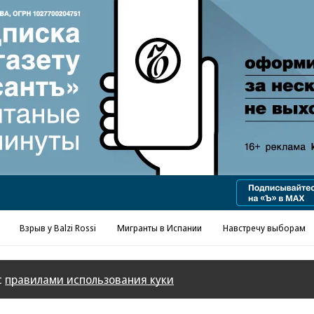
Реклама в «Ъ» www.kommersant.ru/ad
Взрыв у Balzi Rossi
Мигранты в Испании
Навстречу выборам
с
правилами использования куки