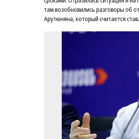
сроками. Отразилась ситуация и на
там возобновились разговоры об о
Арутюняна, который считается ста