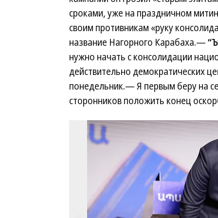
сроками, уже на праздничном митин
своим противникам «руку консолида
название Нагорного Карабаха.—
“Ъ
нужно начать с консолидации наци
действительно демократических цен
понедельник.— Я первым беру на се
сторонников положить конец оскорб