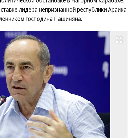
 политической обстановке в Нагорном Карабахе:
тставке лидера непризнанной республики Араика
вленником господина Пашиняна.
Развернуть на весь экран
Ли
оп
бл
«А
Ро
Ко
Фо
Se
Gr
/
A