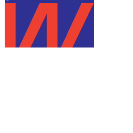
дер
позиционного
ока
рмения»
берт
чарян
то:
rgei
its
P