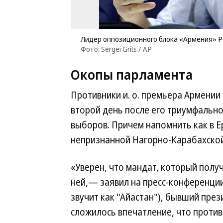
Лидер оппозиционного блока «Армения» 
Фото: Sergei Grits / AP
Окопы парламента
Противники и. о. премьера Армени
второй день после его триумфальн
выборов. Причем напомнить как в Е
непризнанной Нагорно-Карабахской
«Уверен, что мандат, который получ
ней,— заявил на пресс-конференции
звучит как "Айастан"), бывший пре
сложилось впечатление, что против