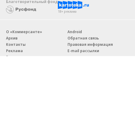
Благотворительный фонд
18+ реклама
О «Коммерсанте»
Android
Архив
Обратная связь
Контакты
Правовая информация
Реклама
E-mail рассылки
Вакансии
18+
© АО «Коммерсантъ». 127006, Москва, Оружейный переулок д. 41,
тел. +7 (495) 797-69-70.
Сетевое издание «Коммерсантъ» (доменное имя сайта:
kommersant.ru) зарегистрировано Федеральной службой
по надзору в сфере связи, информационных технологий и массовых
коммуникаций (Роскомнадзор), регистрационный номер и дата
принятия решения о регистрации: серия
Эл № ФС77-76922
от 11 октября 2019 г.