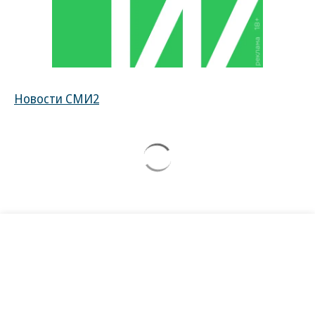
Новости СМИ2
Новости компаний
Все
07.08.2026
07.08.2026
STONE
ПАО ДОМ.РФ
Бизнес-центр STONE Римская
В ДОМ.РФ рассказали, как
возведен в полную высоту
крупным компаниям эффектив
реализовывать ESG-стратегию