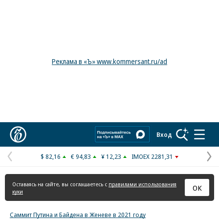
Реклама в «Ъ» www.kommersant.ru/ad
Коммерсантъ
Вход
$ 82,16
€ 94,83
¥ 12,23
IMOEX 2281,31
Предыдущая
С
страница
с
Оставаясь на сайте, вы соглашаетесь с
правилами использования
ОК
куки
Саммит Путина и Байдена в Женеве в 2021 году