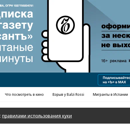
Реклама в «Ъ» www.kommersant.ru/ad
Что посмотреть в кино
Взрыв у Balzi Rossi
Мигранты в Испании
с
правилами использования куки