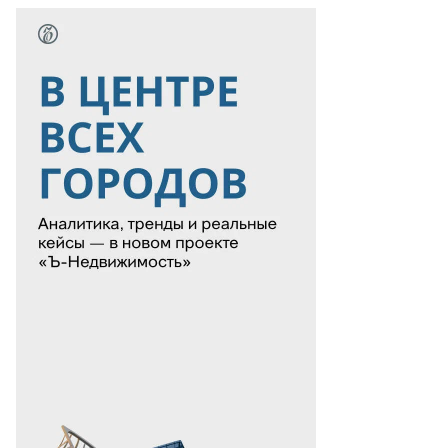
ель,
е
вут
ены
ссийской