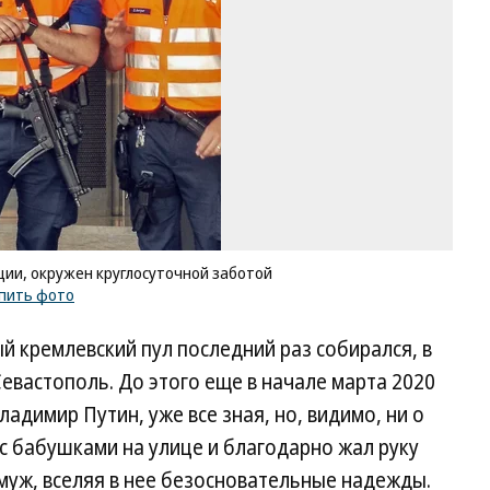
де
ок
кр
за
Фо
Д
Аз
Ко
/
ку
ф
ции, окружен круглосуточной заботой
пить фото
й кремлевский пул последний раз собирался, в
 Севастополь. До этого еще в начале марта 2020
ладимир Путин, уже все зная, но, видимо, ни о
с бабушками на улице и благодарно жал руку
муж, вселяя в нее безосновательные надежды.