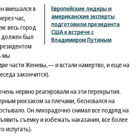
н вмешался в
Европейские лидеры и
американские эксперты
ерез час,
подготовили президента
м: весь город
США к встрече с
н должен был
Владимиром Путиным
президентом
ь мы
ве части Женевы,— и встали намертво, и еще на
беседа закончится).
чень нервно реагировали на эти перекрытия.
терным рюкзаком за плечами, бесновался на
 остывало. Он лихорадочно снимал все подряд на
ъявить съемку и избежать наказания, все более
о испугать).