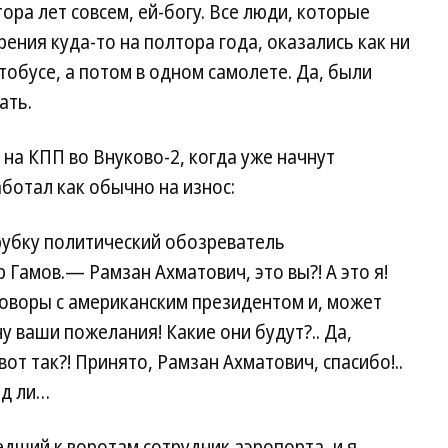
тора лет совсем, ей-богу. Все люди, которые
рения куда-то на полтора года, оказались как ни
тобусе, а потом в одном самолете. Да, были
ать.
 на КПП во Внуково-2, когда уже начнут
аботал как обычно на износ:
рубку политический обозреватель
Гамов.— Рамзан Ахматович, это вы?! А это я!
говоры с американским президентом и, может
 ваши пожелания! Какие они будут?.. Да,
вот так?! Принято, Рамзан Ахматович, спасибо!..
яд ли…
дший к воротам сотрудник аэропорта, и я