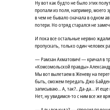
Ну вот как будто не было этих полу
пропали из поля, например, моего з
в чем не бывало сначала в одном ав
потери. Но отряд старался не замеч
И пока все остальные нервно ждали
пропускать, только один человек р
— Рамзан Ахматович! — кричал в т
«Комсомольской правды» Александр 
Мы вот вылетаем в Женеву на пере
быть, сможем передать Джо Байдену
записываю… А, так?.. Да-да… И еще 
Нет, ну увидимся-то с ним все же вр
— А вы все куда? — спросил подоше