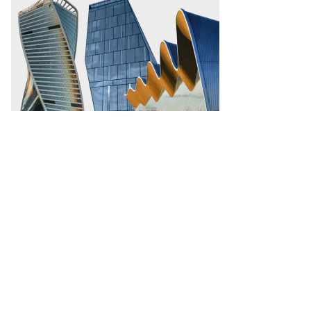
легации,
ружен
углосуточной
ботой
то:
митрий
аров,
ммерсантъ
пить
ото