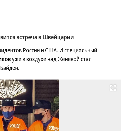
вится встреча в Швейцарии
зидентов России и США. И специальный
иков
уже в воздухе над Женевой стал
 Байден.
Развернуть на весь экран
От
гд
жи
чл
ро