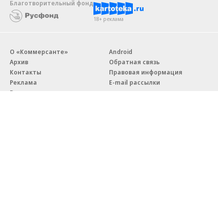
Благотворительный фонд
18+ реклама
О «Коммерсанте»
Android
Архив
Обратная связь
Контакты
Правовая информация
Реклама
E-mail рассылки
Вакансии
18+
© АО «Коммерсантъ». 127006, Москва, Оружейный переулок д. 41,
тел. +7 (495) 797-69-70.
Сетевое издание «Коммерсантъ» (доменное имя сайта:
kommersant.ru) зарегистрировано Федеральной службой
по надзору в сфере связи, информационных технологий и массовых
коммуникаций (Роскомнадзор), регистрационный номер и дата
принятия решения о регистрации: серия
Эл № ФС77-76922
от 11 октября 2019 г.