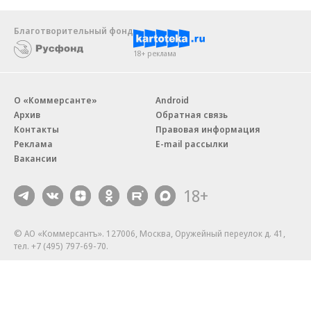
Благотворительный фонд
18+ реклама
О «Коммерсанте»
Android
Архив
Обратная связь
Контакты
Правовая информация
Реклама
E-mail рассылки
Вакансии
18+
© АО «Коммерсантъ». 127006, Москва, Оружейный переулок д. 41,
тел. +7 (495) 797-69-70.
Сетевое издание «Коммерсантъ» (доменное имя сайта:
kommersant.ru) зарегистрировано Федеральной службой
по надзору в сфере связи, информационных технологий и массовых
коммуникаций (Роскомнадзор), регистрационный номер и дата