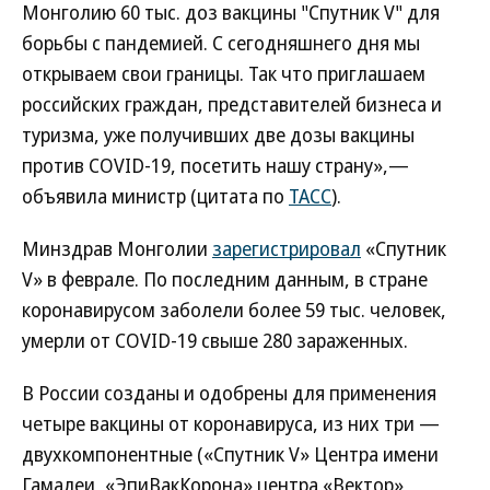
Монголию 60 тыс. доз вакцины "Спутник V" для
борьбы с пандемией. С сегодняшнего дня мы
открываем свои границы. Так что приглашаем
российских граждан, представителей бизнеса и
туризма, уже получивших две дозы вакцины
против COVID-19, посетить нашу страну»,—
объявила министр (цитата по
ТАСС
).
Минздрав Монголии
зарегистрировал
«Спутник
V» в феврале. По последним данным, в стране
коронавирусом заболели более 59 тыс. человек,
умерли от COVID-19 свыше 280 зараженных.
В России созданы и одобрены для применения
четыре вакцины от коронавируса, из них три —
двухкомпонентные («Спутник V» Центра имени
Гамалеи, «ЭпиВакКорона» центра «Вектор»,