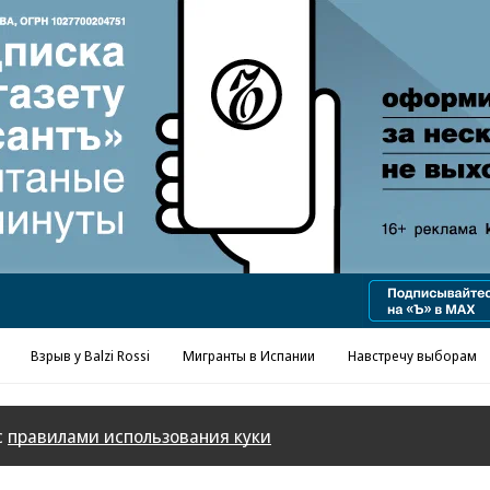
Реклама в «Ъ» www.kommersant.ru/ad
Взрыв у Balzi Rossi
Мигранты в Испании
Навстречу выборам
с
правилами использования куки