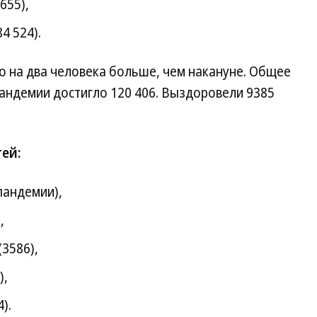
655),
4 524).
то на два человека больше, чем накануне. Общее
пандемии достигло 120 406. Выздоровели 9385
ей:
пандемии),
,
3586),
),
).