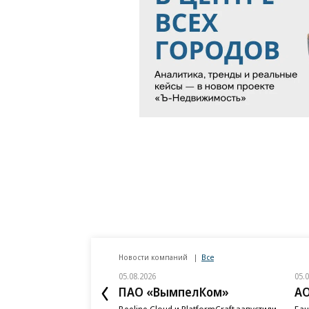
Новости компаний
Все
05.08.2026
05.
ПАО «ВымпелКом»
АО
Beeline Cloud и PlatformCraft запустили
Бан