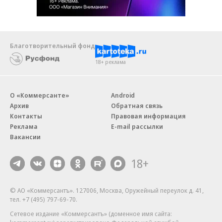
Благотворительный фонд
18+ реклама
О «Коммерсанте»
Android
Архив
Обратная связь
Контакты
Правовая информация
Реклама
E-mail рассылки
Вакансии
18+
© АО «Коммерсантъ». 127006, Москва, Оружейный переулок д. 41,
тел. +7 (495) 797-69-70.
Сетевое издание «Коммерсантъ» (доменное имя сайта: