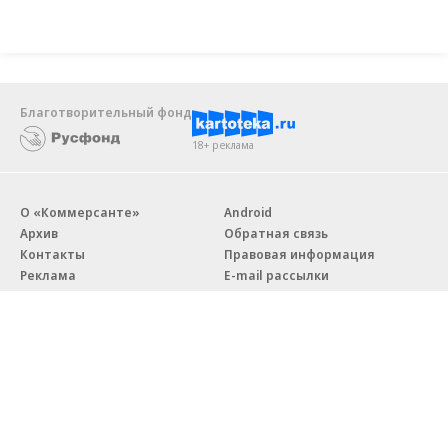
Благотворительный фонд
18+ реклама
О «Коммерсанте»
Android
Архив
Обратная связь
Контакты
Правовая информация
Реклама
E-mail рассылки
Вакансии
18+
© АО «Коммерсантъ». 127006, Москва, Оружейный переулок д. 41,
тел. +7 (495) 797-69-70.