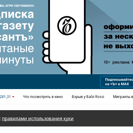
Реклама в «Ъ» www.kommersant.ru/ad
281,31
Что посмотреть в кино
Взрыв у Balzi Rossi
Мигранты в
с
правилами использования куки