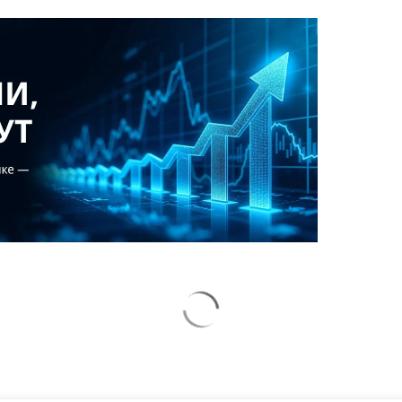
СВО
неожиданно
союзник России дал
высказался о
грозное обещание
возвращении Крыма