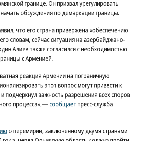
мянской границе. Он призвал урегулировать
 начать обсуждения по демаркации границы.
явил, что его страна привержена «обеспечению
 его словам, сейчас ситуация на азербайджано-
один Алиев также согласился с необходимостью
границы с Арменией.
кватная реакция Армении на пограничную
онализировать этот вопрос могут привести к
 и подчеркнул важность разрешения всех споров
рного процесса»,—
сообщает
пресс-служба
нию
о перемирии, заключенному двумя странами
0 года, через Сюникскую область должна пройти