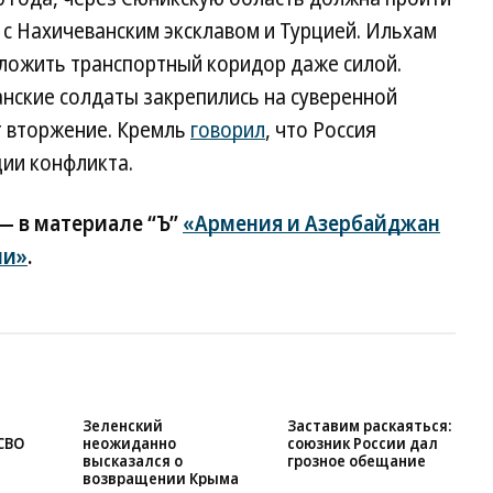
с Нахичеванским эксклавом и Турцией. Ильхам
оложить транспортный коридор даже силой.
нские солдаты закрепились на суверенной
т вторжение. Кремль
говорил
, что Россия
ции конфликта.
— в материале “Ъ”
«Армения и Азербайджан
ии»
.
Зеленский
Заставим раскаяться: