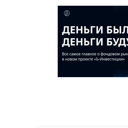
десятки тысяч новых
итоговый план 
солдат