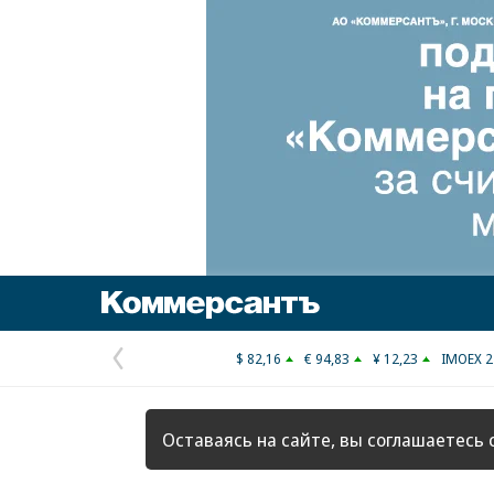
Коммерсантъ
$ 82,16
€ 94,83
¥ 12,23
IMOEX 2
Предыдущая
страница
Оставаясь на сайте, вы соглашаетесь 