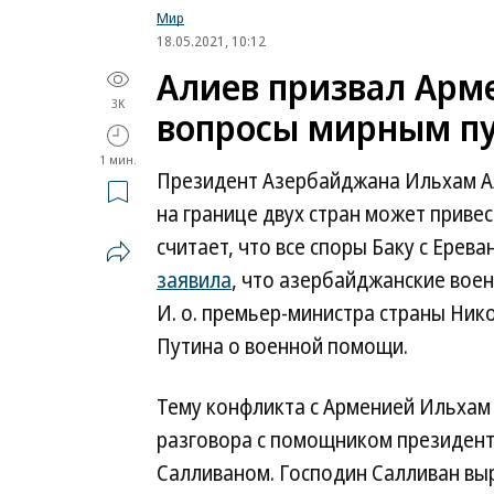
Мир
18.05.2021, 10:12
Алиев призвал Арм
3K
вопросы мирным п
1 мин.
Президент Азербайджана Ильхам Ал
на границе двух стран может приве
считает, что все споры Баку с Ере
заявила
, что азербайджанские воен
И. о. премьер-министра страны Ни
Путина о военной помощи.
Тему конфликта с Арменией Ильхам
разговора с помощником президен
Салливаном. Господин Салливан вы