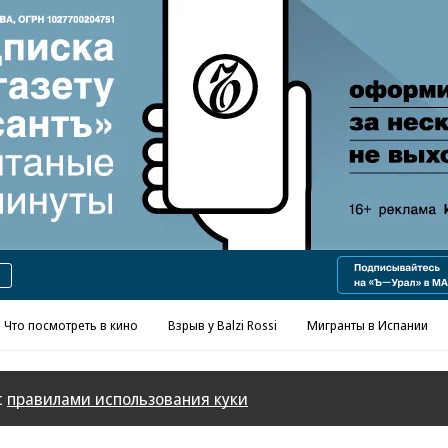
Реклама в «Ъ» www.kommersant.ru/ad
Что посмотреть в кино
Взрыв у Balzi Rossi
Мигранты в Испании
с
правилами использования куки