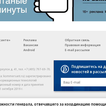
санте»
Реклама
Обратная связь
Вакансии
Правовая информация
Android
E-mail рассылки
Подпишитесь на 
реулок д. 41,
тел. +7 (495) 797-69-70.
Партнерские проекты/матери
новостей в рассы
«Промо» и «Официальное со
а: kommersant.ru) зарегистрировано
нформационных технологий
На kommersant.ru применяют
ционный номер и дата принятия
1 октября 2019 г.
олжности генерала, отвечавшего за координацию помощи