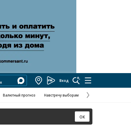
Вход
Коммерсантъ
FM
Валютный прогноз
Навстречу выборам
Скандал в FIFA
Названия опе
Колесников
Следующая
страница
ОК