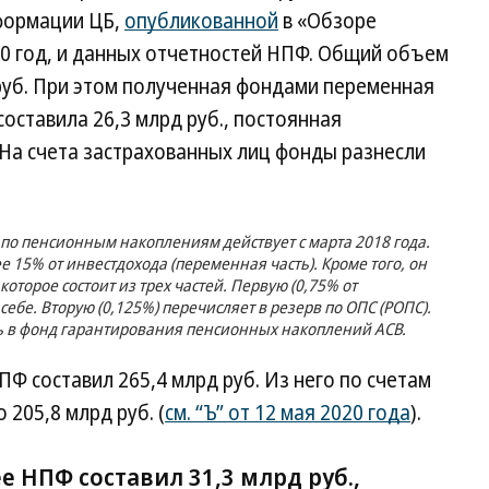
нформации ЦБ,
опубликованной
в «Обзоре
0 год, и данных отчетностей НПФ. Общий объем
руб. При этом полученная фондами переменная
составила 26,3 млрд руб., постоянная
 На счета застрахованных лиц фонды разнесли
по пенсионным накоплениям действует с марта 2018 года.
е 15% от инвестдохода (переменная часть). Кроме того, он
оторое состоит из трех частей. Первую (0,75% от
ебе. Вторую (0,125%) перечисляет в резерв по ОПС (РОПС).
ть в фонд гарантирования пенсионных накоплений АСВ.
Ф составил 265,4 млрд руб. Из него по счетам
205,8 млрд руб. (
см. “Ъ” от 12 мая 2020 года
).
ee НПФ составил 31,3 млрд руб.,