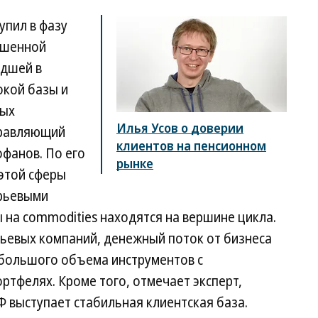
упил в фазу
ышенной
едшей в
окой базы и
вых
Илья Усов о доверии
правляющий
клиентов на пенсионном
фанов. По его
рынке
этой сферы
ырьевыми
ы на commodities находятся на вершине цикла.
рьевых компаний, денежный поток от бизнеса
большого объема инструментов с
ртфелях. Кроме того, отмечает эксперт,
 выступает стабильная клиентская база.