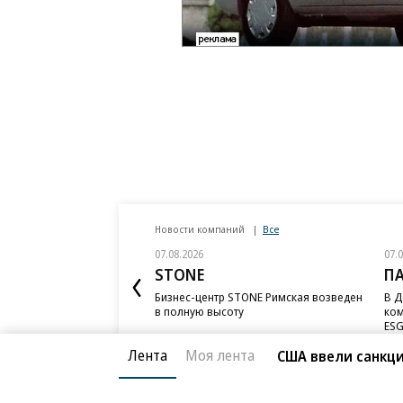
Новости компаний
Все
07.08.2026
07.
STONE
П
Бизнес-центр STONE Римская возведен
В Д
в полную высоту
ком
ESG
Лента
Моя лента
США ввели санкци