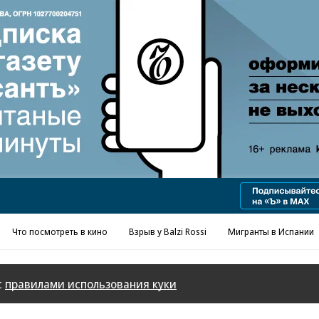
Реклама в «Ъ» www.kommersant.ru/ad
Что посмотреть в кино
Взрыв у Balzi Rossi
Мигранты в Испании
с
правилами использования куки