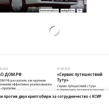
08.2026
07.08.2026
АО ДОМ.РФ
«Сервис путешествий
Туту»
ОМ.РФ рассказали, как крупным
паниям эффективно реализовывать
Сервис путешествий «Туту»
-стратегию
и «Нетмонет» поддержат лучших
сотрудников российских отелей
и против двух криптобирж за сотрудничество с КСИР