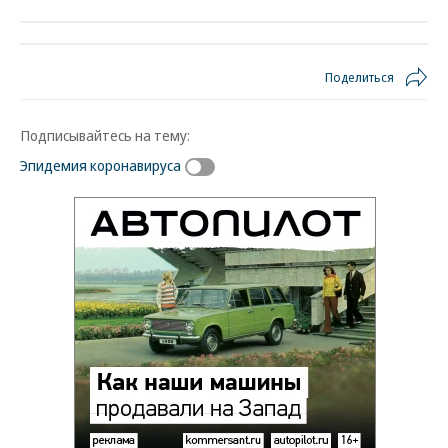
Поделиться
Подписывайтесь на тему:
Эпидемия коронавируса
Новости партнеров
ВСУ точно получат десятки тысяч новых
солдат
Путин озвучил итоговый план СВО
Заставим раскаяться: союзник России
дал грозное обещание
Зеленский неожиданно высказался о
возвращении Крыма