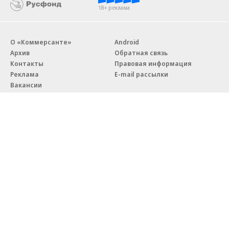
07.08.2026
07.08.2026
STONE
ПАО ДОМ.РФ
Бизнес-центр STONE Римская
В ДОМ.РФ рассказали, как
возведен в полную высоту
крупным компаниям эффектив
реализовывать ESG-стратегию
Благотворительный фонд
18+ реклама
О «Коммерсанте»
Android
Архив
Обратная связь
Контакты
Правовая информация
Реклама
E-mail рассылки
Вакансии